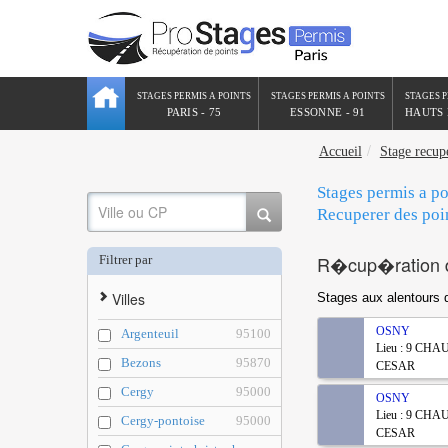
STAGES PERMIS A POINTS
STAGES PERMIS A POINTS
STAGES P
PARIS - 75
ESSONNE - 91
HAUTS 
Accueil
Stage recup
Stages permis a po
Recuperer des po
R�cup�ration d
Filtrer par
Villes
Stages aux alentours
OSNY
Argenteuil
95100
Lieu : 9 CH
Bezons
95870
CESAR
Cergy
95000
OSNY
Lieu : 9 CH
Cergy-pontoise
95000
CESAR