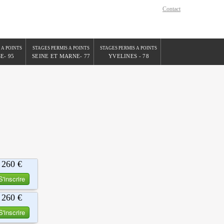
Contact
 A POINTS
STAGES PERMIS A POINTS
STAGES PERMIS A POINTS
E- 95
SEINE ET MARNE- 77
YVELINES - 78
260 €
S'inscrire
260 €
S'inscrire