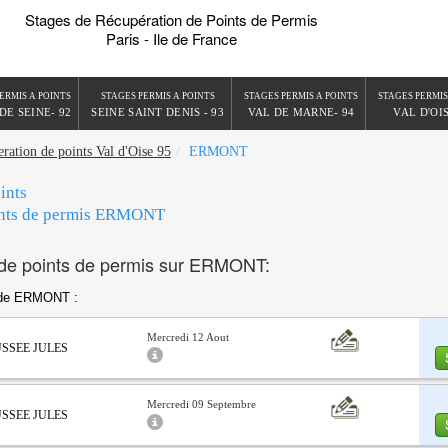
Stages de Récupération de Points de Permis
Paris - Ile de France
ERMIS A POINTS
STAGES PERMIS A POINTS
STAGES PERMIS A POINTS
STAGES PERMIS
DE SEINE- 92
SEINE SAINT DENIS - 93
VAL DE MARNE- 94
VAL D'OIS
eration de points Val d'Oise 95
ERMONT
ints
ints de permis ERMONT
e points de permis sur ERMONT:
 de ERMONT :
Mercredi 12 Aout
AUSSEE JULES
Mercredi 09 Septembre
AUSSEE JULES