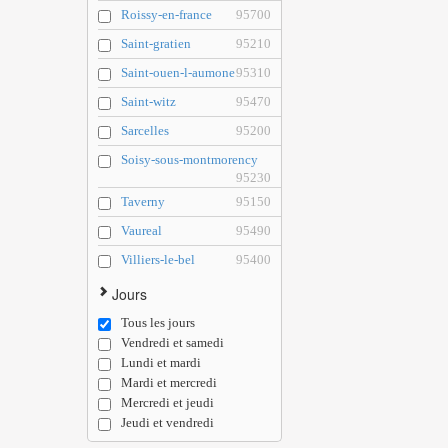
Roissy-en-france
95700
Saint-gratien
95210
Saint-ouen-l-aumone
95310
Saint-witz
95470
Sarcelles
95200
Soisy-sous-montmorency
95230
Taverny
95150
Vaureal
95490
Villiers-le-bel
95400
Jours
Tous les jours
Vendredi et samedi
Lundi et mardi
Mardi et mercredi
Mercredi et jeudi
Jeudi et vendredi