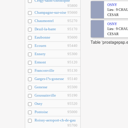
Cergy-saint-christophe
OSNY
95800
Lieu : 9 CH
Champagne-sur-oise
95660
CESAR
Chaumontel
95270
OSNY
Deuil-la-barre
95170
Lieu : 9 CH
CESAR
Eaubonne
95600
Table 'prostagepsp.e
Ecouen
95440
Ennery
95300
Ermont
95120
Franconville
95130
Garges-l?s-gonesse
95140
Gonesse
95500
Goussainville
95190
Osny
95520
Pontoise
95000
Roissy-aeroport-ch-de-gau
95700