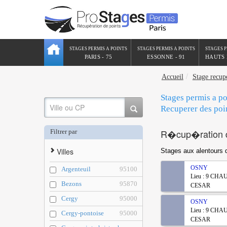
STAGES PERMIS A POINTS
STAGES PERMIS A POINTS
STAGES P
PARIS - 75
ESSONNE - 91
HAUTS 
Accueil
Stage recup
Stages permis a po
Recuperer des p
R�cup�ration 
Filtrer par
Villes
Stages aux alentou
OSNY
Argenteuil
95100
Lieu : 9 CH
Bezons
95870
CESAR
Cergy
95000
OSNY
Lieu : 9 CH
Cergy-pontoise
95000
CESAR