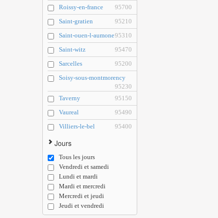
Roissy-en-france
95700
Saint-gratien
95210
Saint-ouen-l-aumone
95310
Saint-witz
95470
Sarcelles
95200
Soisy-sous-montmorency
95230
Taverny
95150
Vaureal
95490
Villiers-le-bel
95400
Jours
Tous les jours
Vendredi et samedi
Lundi et mardi
Mardi et mercredi
Mercredi et jeudi
Jeudi et vendredi