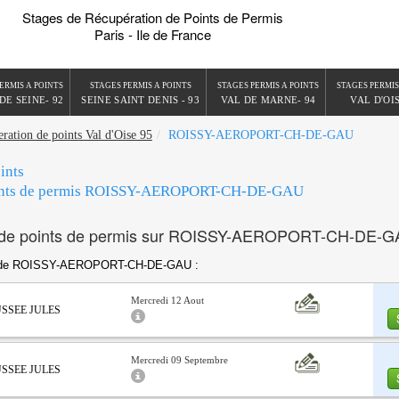
Stages de Récupération de Points de Permis
Paris - Ile de France
ERMIS A POINTS
STAGES PERMIS A POINTS
STAGES PERMIS A POINTS
STAGES PERMIS
DE SEINE- 92
SEINE SAINT DENIS - 93
VAL DE MARNE- 94
VAL D'OIS
eration de points Val d'Oise 95
ROISSY-AEROPORT-CH-DE-GAU
ints
oints de permis ROISSY-AEROPORT-CH-DE-GAU
de points de permis sur ROISSY-AEROPORT-CH-DE-G
rs de ROISSY-AEROPORT-CH-DE-GAU :
Mercredi 12 Aout
AUSSEE JULES
Mercredi 09 Septembre
AUSSEE JULES