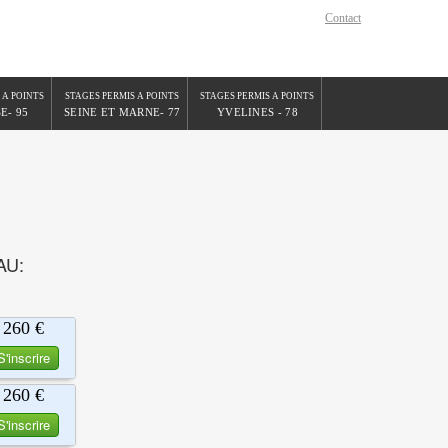
Contact
 A POINTS
STAGES PERMIS A POINTS
STAGES PERMIS A POINTS
E- 95
SEINE ET MARNE- 77
YVELINES - 78
AU:
260 €
S'inscrire
260 €
S'inscrire