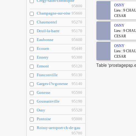
Cergy-saint-christophe
OSNY
95800
Lieu : 9 CH
Champagne-sur-oise
95660
CESAR
Chaumontel
95270
OSNY
Deuil-la-barre
95170
Lieu : 9 CH
CESAR
Eaubonne
95600
OSNY
Ecouen
95440
Lieu : 9 CH
CESAR
Ennery
95300
Table 'prostagepsp.e
Ermont
95120
Franconville
95130
Garges-l?s-gonesse
95140
Gonesse
95500
Goussainville
95190
Osny
95520
Pontoise
95000
Roissy-aeroport-ch-de-gau
95700