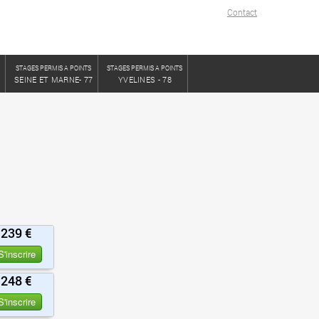
Contact
S
STAGES PERMIS A POINTS
STAGES PERMIS A POINTS
SEINE ET MARNE- 77
YVELINES - 78
239 €
S'inscrire
248 €
S'inscrire