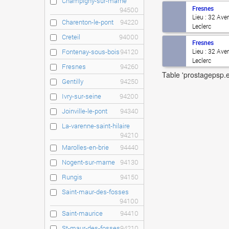
Champigny-sur-marne
Fresnes
94500
Lieu : 32 Ave
Charenton-le-pont
94220
Leclerc
Creteil
94000
Fresnes
Fontenay-sous-bois
94120
Lieu : 32 Ave
Leclerc
Fresnes
94260
Table 'prostagepsp.e
Gentilly
94250
Ivry-sur-seine
94200
Joinville-le-pont
94340
La-varenne-saint-hilaire
94210
Marolles-en-brie
94440
Nogent-sur-marne
94130
Rungis
94150
Saint-maur-des-fosses
94100
Saint-maurice
94410
St-maur-des-fosses
94210