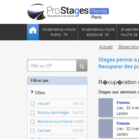
STAGES PERMIS A POINTS
STAGES PERMIS A POINTS
STAGES PERM
PARIS - 75
ESSONNE - 91
HAUTS DE 
Accueil
Stage recu
Stages permis a 
Recuperer des 
Filtrer par
R�cup�ration 
Villes
Stages aux alentou
Fresnes
Arcueil
94110
Lieu : 32 Ave
Boissy-saint-leger
94470
Leclerc
Bonneuil-sur-marne
94380
Fresnes
Lieu : 32 Ave
Cachan
94230
Leclerc