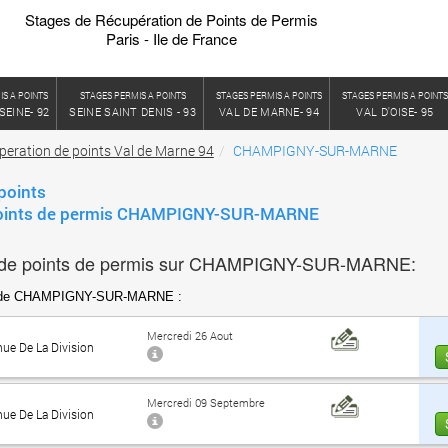
Stages de Récupération de Points de Permis
Paris - Ile de France
IS A POINTS
STAGES PERMIS A POINTS
STAGES PERMIS A POINTS
STAGES PERMIS A POINT
SEINE- 92
SEINE SAINT DENIS - 93
VAL DE MARNE- 94
VAL D'OISE- 95
peration de points Val de Marne 94
CHAMPIGNY-SUR-MARNE
points
points de permis CHAMPIGNY-SUR-MARNE
de points de permis sur CHAMPIGNY-SUR-MARNE:
rs de CHAMPIGNY-SUR-MARNE :
Mercredi 26 Aout
nue De La Division
Mercredi 09 Septembre
nue De La Division