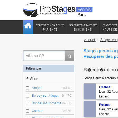
STAGES PERMIS A POINTS
STAGES PERMIS A POINTS
STAGES PERM
PARIS - 75
ESSONNE - 91
HAUTS DE 
Accueil
Stage recu
Stages permis a 
Recuperer des 
Filtrer par
R�cup�ration 
Villes
Stages aux alentou
Fresnes
Arcueil
94110
Lieu : 32 Ave
Boissy-saint-leger
94470
Leclerc
Bonneuil-sur-marne
94380
Fresnes
Lieu : 32 Ave
Cachan
94230
Leclerc