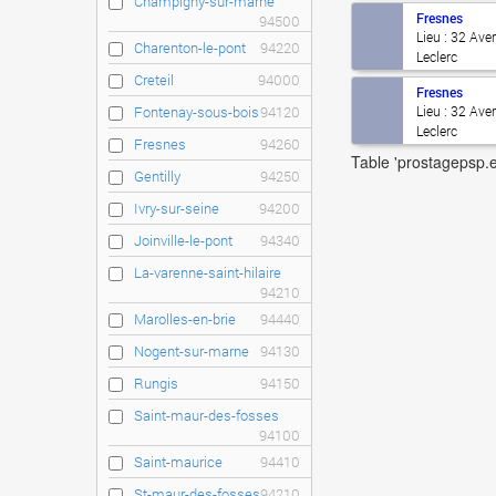
Champigny-sur-marne
Fresnes
94500
Lieu : 32 Ave
Charenton-le-pont
94220
Leclerc
Creteil
94000
Fresnes
Fontenay-sous-bois
94120
Lieu : 32 Ave
Leclerc
Fresnes
94260
Table 'prostagepsp.e
Gentilly
94250
Ivry-sur-seine
94200
Joinville-le-pont
94340
La-varenne-saint-hilaire
94210
Marolles-en-brie
94440
Nogent-sur-marne
94130
Rungis
94150
Saint-maur-des-fosses
94100
Saint-maurice
94410
St-maur-des-fosses
94210