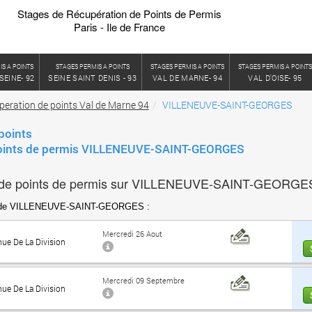
Stages de Récupération de Points de Permis
Paris - Ile de France
IS A POINTS
STAGES PERMIS A POINTS
STAGES PERMIS A POINTS
STAGES PERMIS A POINT
SEINE- 92
SEINE SAINT DENIS - 93
VAL DE MARNE- 94
VAL D'OISE- 95
peration de points Val de Marne 94
VILLENEUVE-SAINT-GEORGES
points
points de permis VILLENEUVE-SAINT-GEORGES
de points de permis sur VILLENEUVE-SAINT-GEORGE
rs de VILLENEUVE-SAINT-GEORGES :
Mercredi 26 Aout
nue De La Division
Mercredi 09 Septembre
nue De La Division