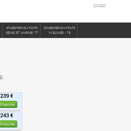
Contact
S
STAGES PERMIS A POINTS
STAGES PERMIS A POINTS
SEINE ET MARNE- 77
YVELINES - 78
S:
239 €
S'inscrire
243 €
S'inscrire